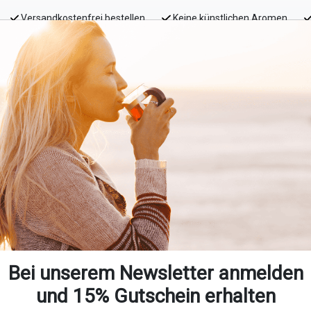
Versandkostenfrei bestellen
Keine künstlichen Aromen
Honig
Tee Magazin
Probieren
Über uns
Office TeaCare
Tee-Neuheiten
Bei unserem Newsletter anmelden
und 15% Gutschein erhalten