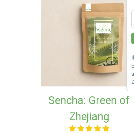
I
E
a
Sencha: Green of
Zhejiang