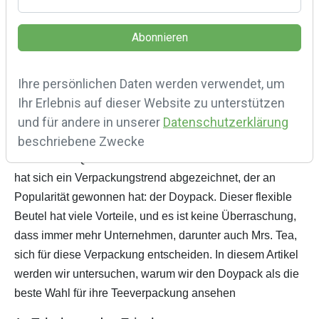
Wir haben lange überlegt und recherchiert, um die
Ihre persönlichen Daten werden verwendet, um
perfekte Verpackung für unsere Tees für Sie zu finden.
Ihr Erlebnis auf dieser Website zu unterstützen
Denn die Verpackung spielt eine entscheidende Rolle.
und für andere in unserer
Datenschutzerklärung
Dies gilt insbesondere für Produkte wie Tee, bei denen
beschriebene Zwecke
Frische und Qualität oberste Priorität haben. In letzter Zeit
hat sich ein Verpackungstrend abgezeichnet, der an
Popularität gewonnen hat: der Doypack. Dieser flexible
Beutel hat viele Vorteile, und es ist keine Überraschung,
dass immer mehr Unternehmen, darunter auch Mrs. Tea,
sich für diese Verpackung entscheiden. In diesem Artikel
werden wir untersuchen, warum wir den Doypack als die
beste Wahl für ihre Teeverpackung ansehen