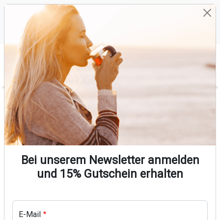
Direkt zum Inhalt
Versandkostenfrei bestellen
Keine künstlichen Aromen
Ohne Zuckerzusatz
Hergestellt in Deutschland
0
Warenkorb
Pfadnavigation
Startseite
Produkt Bild
Bei unserem Newsletter anmelden
und 15% Gutschein erhalten
E-Mail