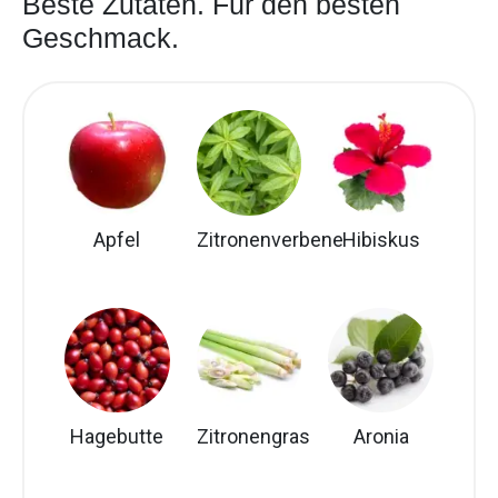
Beste Zutaten. Für den besten
Geschmack.
Apfel
Zitronenverbene
Hibiskus
Hagebutte
Zitronengras
Aronia